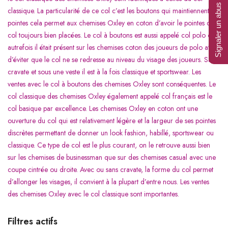
Signaler un abus
classique. La particularité de ce col c’est les boutons qui maintiennent les
pointes cela permet aux chemises Oxley en coton d’avoir le pointes du
col toujours bien placées. Le col à boutons est aussi appelé col polo car
autrefois il était présent sur les chemises coton des joueurs de polo afin
d’éviter que le col ne se redresse au niveau du visage des joueurs. Sans
cravate et sous une veste il est à la fois classique et sportswear. Les
ventes avec le col à boutons des chemises Oxley sont conséquentes. Le
col classique des chemises Oxley également appelé col français est le
col basique par excellence. Les chemises Oxley en coton ont une
ouverture du col qui est relativement légère et la largeur de ses pointes
discrètes permettant de donner un look fashion, habillé, sportswear ou
classique. Ce type de col est le plus courant, on le retrouve aussi bien
sur les chemises de businessman que sur des chemises casual avec une
coupe cintrée ou droite. Avec ou sans cravate, la forme du col permet
d’allonger les visages, il convient à la plupart d’entre nous. Les ventes
des chemises Oxley avec le col classique sont importantes.
Filtres actifs