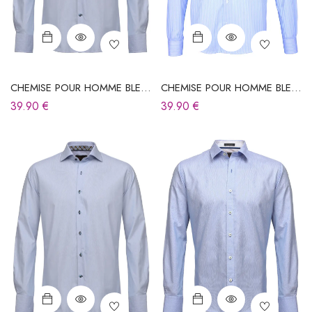
CHEMISE POUR HOMME BLEU
CHEMISE POUR HOMME BLEU
CIEL À RAYURES
CIEL À RAYURES
39.90
€
39.90
€