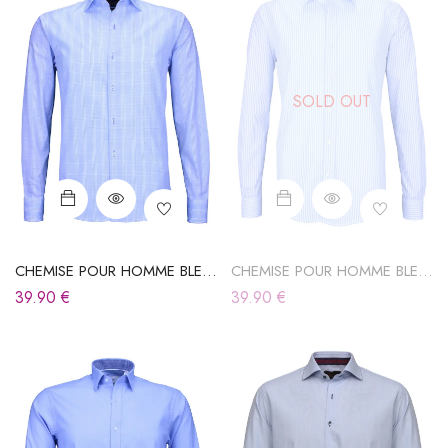
SOLD OUT
CHEMISE POUR HOMME BLEU
CHEMISE POUR HOMME BLEU
CIEL À CARREAUX
CIEL À RAYURES
39.90
€
39.90
€