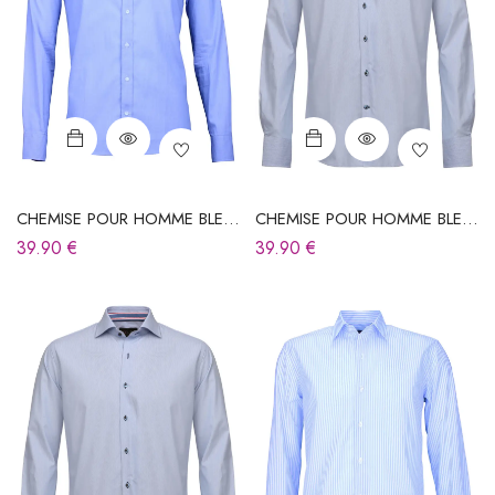
CHEMISE POUR HOMME BLEU
CHEMISE POUR HOMME BLEU
CIEL À RAYURES
CIEL À RAYURES
39.90
€
39.90
€