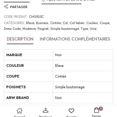
PARTAGER
CODE PRODUIT:
CH0505C
CATÉGORIES:
Bleue
,
Business
,
Cintrée
,
Col
,
Col Italien
,
Couleur
,
Coupe
,
Dress Code
,
Moderne
,
Poignet
,
Simple boutonnage
,
Type
,
Unie
DESCRIPTION
INFORMATIONS COMPLÉMENTAIRES
MARQUE
Non
COULEUR
Bleue
COUPE
Cintrée
POIGNETS
Simple boutonnage
ARW BRAND
Non
0
Panier
Accueil
Boutique
Favoris