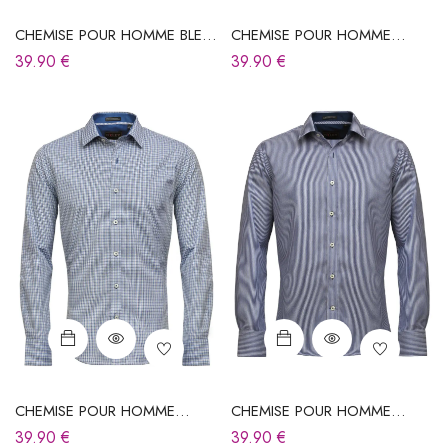
CHEMISE POUR HOMME BLEU
CHEMISE POUR HOMME
CIEL À CARREAUX
BLEUE
39.90
€
39.90
€
CHEMISE POUR HOMME
CHEMISE POUR HOMME
BLEUE À CARREAUX
BLEUE FONCÉE À CARREAUX
39.90
€
39.90
€