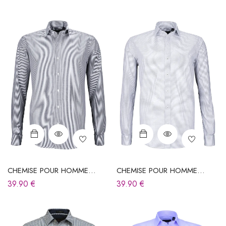
CHEMISE POUR HOMME
CHEMISE POUR HOMME
GRISE À CARREAUX
GRISE À CARREAUX
39.90
€
39.90
€