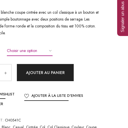
Signaler un abus
blanche coupe cintrée avec un col classique à un bouton et
simple boutonnage avec deux positions de serrage. Les
de forme ronde et la composition du tissu est 100% coton.
ile.
AJOUTER AU PANIER
WISHLIST
AJOUTER À LA LISTE D'ENVIES
ER
IT:
CH0541C
:
Blanc
,
Casual
,
Cintrée
,
Col
,
Col Classique
,
Couleur
,
Coupe
,