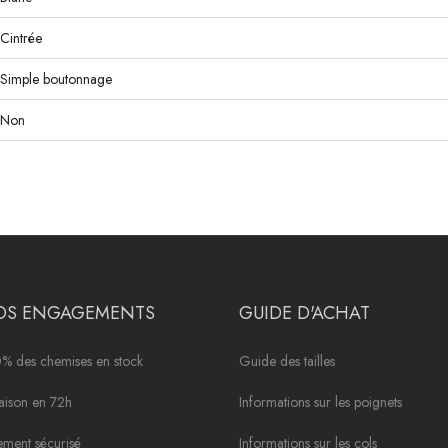
Cintrée
Simple boutonnage
Non
OS ENGAGEMENTS
GUIDE D'ACHAT
% des chemises en stock
Guide des tailles
raison en 72h
Informations sur les poignets
ement sécurisé
Informations sur les cols