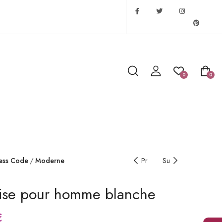
0
0
ess Code
Moderne
Pr
Su
se pour homme blanche
€