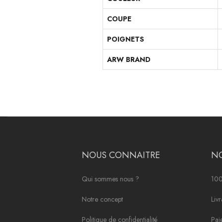
COUPE
POIGNETS
ARW BRAND
NOUS CONNAITRE
N
Qui sommes nous ?
100
Notre concept
Liv
Politique de confidentialité
Pai