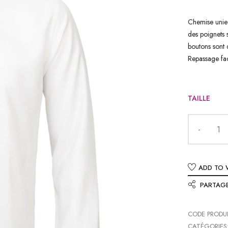
Chemise unie 
des poignets 
boutons sont 
Repassage fac
TAILLE
ADD TO 
PARTAG
CODE PRODU
CATÉGORIES