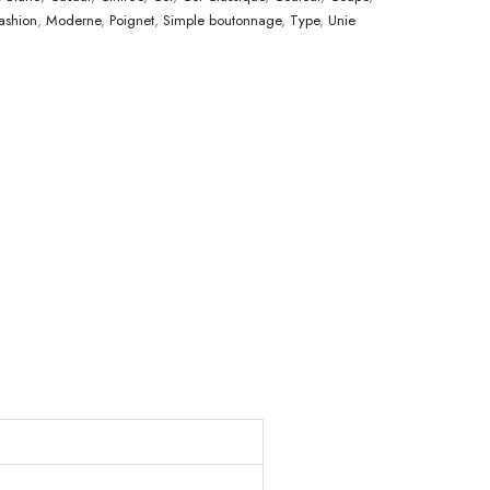
ashion
,
Moderne
,
Poignet
,
Simple boutonnage
,
Type
,
Unie