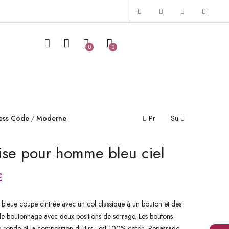
0
0
ess Code
Moderne
Pr
Su
se pour homme bleu ciel
€
bleue coupe cintrée avec un col classique à un bouton et des
le boutonnage avec deux positions de serrage. Les boutons
 ronde et la composition du tissu est 100% coton. Repassage