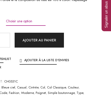
Signaler un abus
AJOUTER AU PANIER
ISHLIST
AJOUTER À LA LISTE D'ENVIES
R
IT:
CH0531C
:
Bleue ciel
,
Casual
,
Cintrée
,
Col
,
Col Classique
,
Couleur
,
 Code
,
Fashion
,
Moderne
,
Poignet
,
Simple boutonnage
,
Type
,