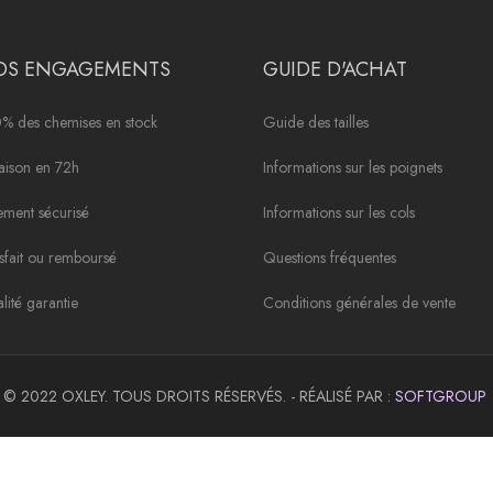
OS ENGAGEMENTS
GUIDE D'ACHAT
% des chemises en stock
Guide des tailles
raison en 72h
Informations sur les poignets
ement sécurisé
Informations sur les cols
isfait ou remboursé
Questions fréquentes
lité garantie
Conditions générales de vente
© 2022 OXLEY. TOUS DROITS RÉSERVÉS. - RÉALISÉ PAR :
SOFTGROUP