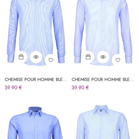
CHEMISE POUR HOMME BLEU
CHEMISE POUR HOMME BLEU
CIEL À RAYURES
CIEL À RAYURES
39.90
€
39.90
€