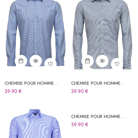
CHEMISE POUR HOMME
CHEMISE POUR HOMME
BLEUE
BLEUE À CARREAUX
39.90
€
39.90
€
CHEMISE POUR HOMME
BLEUE À RAYURES
39.90
€