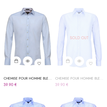
SOLD OUT
CHEMISE POUR HOMME BLEU
CHEMISE POUR HOMME BLEU
CIEL
CIEL À RAYURES
39.90
€
39.90
€