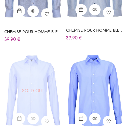
CHEMISE POUR HOMME BLEU
CHEMISE POUR HOMME BLEU
CIEL À RAYURES
CIEL À RAYURES
39.90
€
39.90
€
SOLD OUT