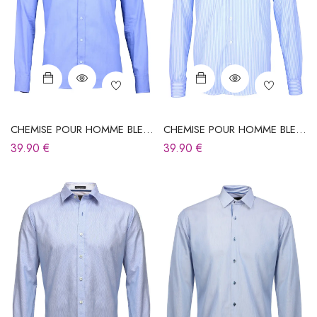
CHEMISE POUR HOMME BLEU
CHEMISE POUR HOMME BLEU
CIEL À RAYURES
CIEL À RAYURES
39.90
€
39.90
€