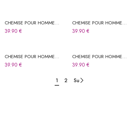
CHEMISE POUR HOMME
CHEMISE POUR HOMME
BLEUE À RAYURES
BLEUE À RAYURES
39.90
€
39.90
€
CHEMISE POUR HOMME
CHEMISE POUR HOMME
BLEUE FONCÉE
BLEUE FONCÉE
39.90
€
39.90
€
1
2
Su