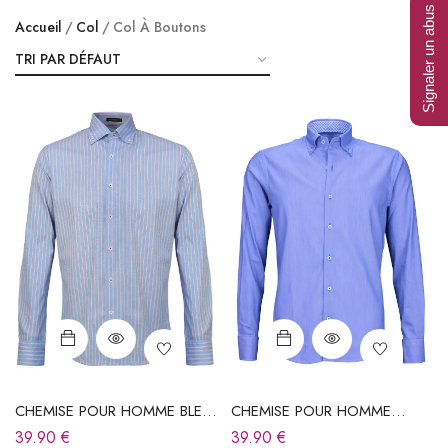
Signaler un abus
Accueil
Col
Col À Boutons
CHEMISE POUR HOMME BLEU
CHEMISE POUR HOMME
CIEL À RAYURES
BLEUE À RAYURES
39.90
€
39.90
€