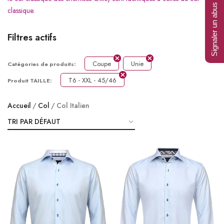
Signaler un abus
classique.
Filtres actifs
Coupe
Unie
Catégories de produits:
T6 - XXL - 45/46
Produit TAILLE:
Accueil
Col
Col Italien