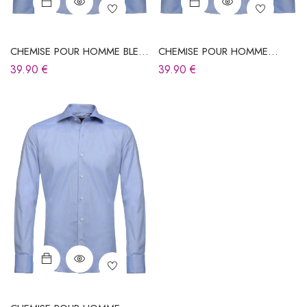
CHEMISE POUR HOMME BLEU
CHEMISE POUR HOMME
CIEL
BLEUE
39.90
€
39.90
€