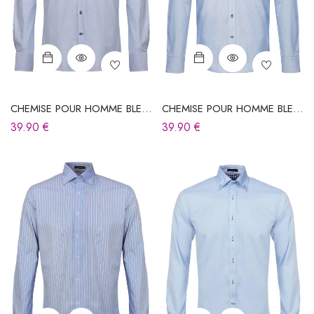
CHEMISE POUR HOMME BLEU
CHEMISE POUR HOMME BLEU
CIEL À RAYURES
CIEL À RAYURES
39.90
€
39.90
€