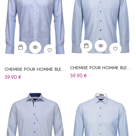
CHEMISE POUR HOMME BLEU
CHEMISE POUR HOMME BLEU
CIEL À RAYURES
CIEL À RAYURES
39.90
€
39.90
€