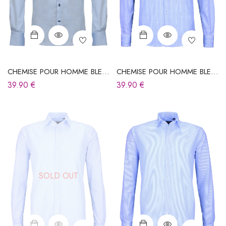
CHEMISE POUR HOMME BLEU
CHEMISE POUR HOMME BLEU
CIEL
CIEL À CARREAUX
39.90
€
39.90
€
SOLD OUT