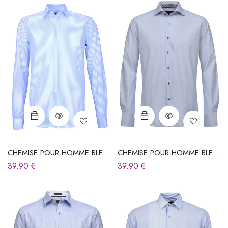
CHEMISE POUR HOMME BLEU
CHEMISE POUR HOMME BLEU
CIEL À RAYURES
CIEL À RAYURES
39.90
€
39.90
€