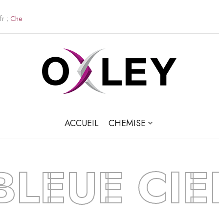
fr ;
C
h
e
m
i
s
e
s
M
o
d
e
r
n
e
ACCUEIL
CHEMISE
BLEUE CIE