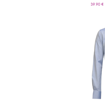
39.90
€