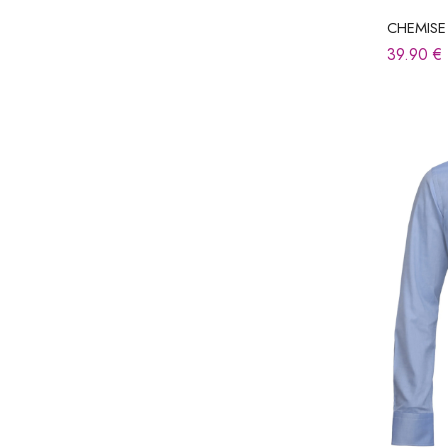
CHEMISE
39.90
€