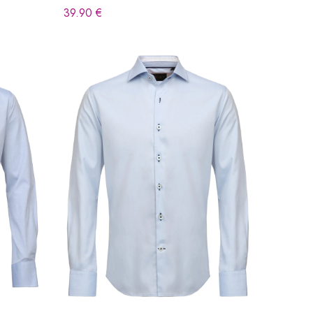
39.90
€