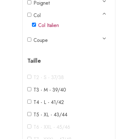
Poignet
Col
Col Italien
Coupe
Taille
T2 - S - 37/38
T3 - M - 39/40
T4 - L - 41/42
T5 - XL - 43/44
T6 - XXL - 45/46