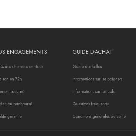
OS ENGAGEMENTS
GUIDE D'ACHAT
% des chemises en stock
Guide des tailles
raison en 72h
Informations sur les poignets
ement sécurisé
Informations sur les cols
isfait ou remboursé
Questions fréquentes
lité garantie
Conditions générales de vente