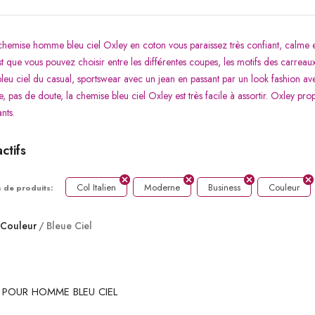
hemise homme bleu ciel Oxley en coton vous paraissez très confiant, calme 
t que vous pouvez choisir entre les différentes coupes, les motifs des carreaux e
leu ciel du casual, sportswear avec un jean en passant par un look fashion ave
, pas de doute, la chemise bleu ciel Oxley est très facile à assortir. Oxley pr
ants.
actifs
Col Italien
Moderne
Business
Couleur
 de produits:
Couleur
Bleue Ciel
 POUR HOMME BLEU CIEL