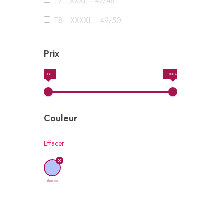
T7 - XXXL - 47/48
T8 - XXXXL - 49/50
Prix
0 €
100 €
Couleur
Effacer
Bleue ciel