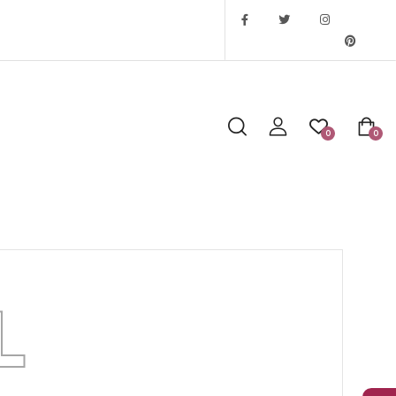
0
0
L