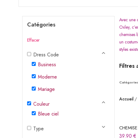
Avec une c
Catégories
Oxley, c’es
chemises b
Effacer
un costume
styles exist
Dress Code
Business
Filtres 
Moderne
Catégories
Mariage
Accueil
Couleur
Bleue ciel
CHEMISE
Type
39.90
€