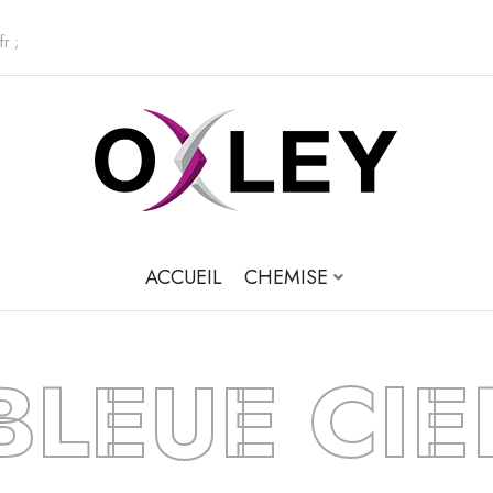
fr ;
C
h
e
ACCUEIL
CHEMISE
BLEUE CIE