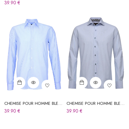
CIEL À RAYURES
39.90
€
CHEMISE POUR HOMME BLEU
CHEMISE POUR HOMME BLEU
CIEL À RAYURES
CIEL À RAYURES
39.90
€
39.90
€