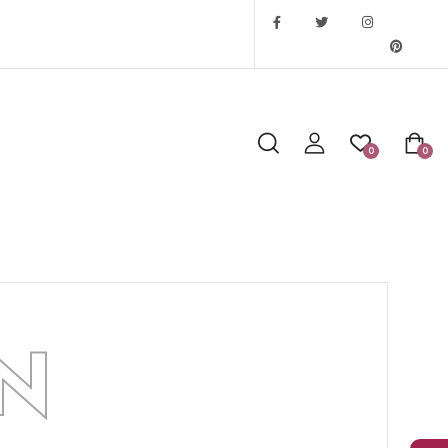
0
0
EN