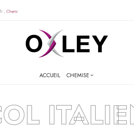
fr ;
C
h
e
m
i
s
e
s
M
o
ACCUEIL
CHEMISE
OL ITALI