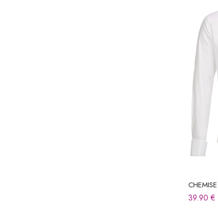
CHEMIS
39.90
€