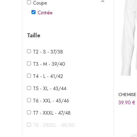
Coupe
Cintrée
Taille
T2 - S - 37/38
T3 - M - 39/40
T4 - L - 41/42
T5 - XL - 43/44
CHEMIS
T6 - XXL - 45/46
39.90
€
T7 - XXXL - 47/48
T8 - XXXXL - 49/50