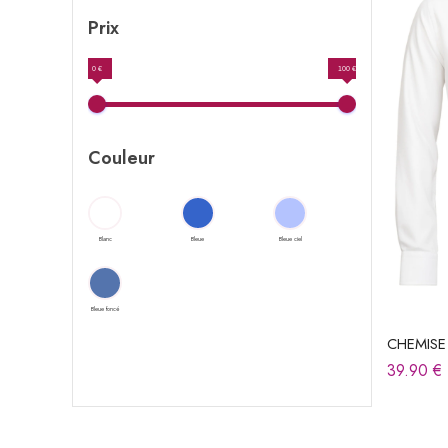
Prix
0 €
100 €
Couleur
Blanc
Bleue
Bleue ciel
Bleue foncé
CHEMIS
39.90
€